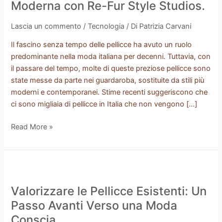
le
Moderna con Re-Fur Style Studios.
Pellicce
Inutilizzate
Lascia un commento
/
Tecnologia
/ Di
Patrizia Carvani
in
Il fascino senza tempo delle pellicce ha avuto un ruolo
Moda
predominante nella moda italiana per decenni. Tuttavia, con
Moderna
il passare del tempo, molte di queste preziose pellicce sono
con
state messe da parte nei guardaroba, sostituite da stili più
Re-
moderni e contemporanei. Stime recenti suggeriscono che
Fur
ci sono migliaia di pellicce in Italia che non vengono […]
Style
Studios.
Read More »
Valorizzare
le
Valorizzare le Pellicce Esistenti: Un
Pellicce
Esistenti:
Passo Avanti Verso una Moda
Un
Conscia.