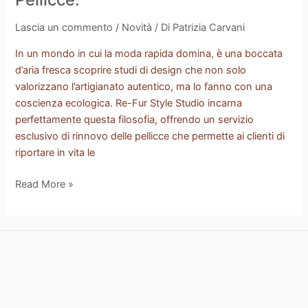
una
Seconda
Lascia un commento
/
Novità
/ Di
Patrizia Carvani
Vita
In un mondo in cui la moda rapida domina, è una boccata
alle
d’aria fresca scoprire studi di design che non solo
tue
valorizzano l’artigianato autentico, ma lo fanno con una
Preziose
coscienza ecologica. Re-Fur Style Studio incarna
Pellicce.
perfettamente questa filosofia, offrendo un servizio
esclusivo di rinnovo delle pellicce che permette ai clienti di
riportare in vita le
Read More »