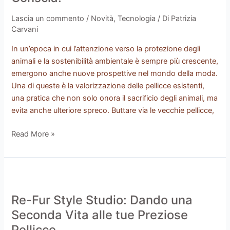
Passo
Avanti
Lascia un commento
/
Novità
,
Tecnologia
/ Di
Patrizia
Verso
Carvani
una
In un’epoca in cui l’attenzione verso la protezione degli
Moda
animali e la sostenibilità ambientale è sempre più crescente,
Conscia.
emergono anche nuove prospettive nel mondo della moda.
Una di queste è la valorizzazione delle pellicce esistenti,
una pratica che non solo onora il sacrificio degli animali, ma
evita anche ulteriore spreco. Buttare via le vecchie pellicce,
Read More »
Re-
Fur
Re-Fur Style Studio: Dando una
Style
Studio:
Seconda Vita alle tue Preziose
Dando
Pellicce.