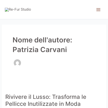
Vai
Main
al
Men
contenuto
Nome dell'autore:
Patrizia Carvani
Rivivere
il
Rivivere il Lusso: Trasforma le
Lusso:
Trasforma
Pellicce Inutilizzate in Moda